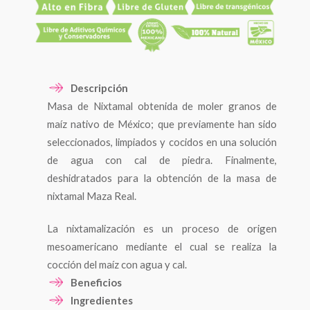
Descripción
Masa de Nixtamal obtenida de moler granos de
maíz nativo de México; que previamente han sido
seleccionados, limpiados y cocidos en una solución
de agua con cal de piedra. Finalmente,
deshidratados para la obtención de la masa de
nixtamal Maza Real.
La nixtamalización es un proceso de origen
mesoamericano mediante el cual se realiza la
cocción del maíz con agua y cal.
Beneficios
Beneficios de la Nixtamalización
Ingredientes
– Permite la liberación de Vitamina B del grano de
-Grano entero de Maíz Blanco criollo
Presentaciones