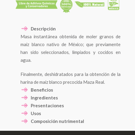
Descripción
Masa instantánea obtenida de moler granos de
maíz blanco nativo de México; que previamente
han sido seleccionados, limpiados y cocidos en
agua.
Finalmente, deshidratados para la obtención de la
harina de maíz blanco precocida Maza Real.
Beneficios
– La harina de maíz es un alimento sin colesterol, su
Ingredientes
consumo ayuda a mantener bajo el colesterol, lo
Grano entero de Maíz Blanco criollo
Presentaciones
cual es beneficioso para nuestro sistema
1 Kg
Usos
Sal
circulatorio y corazón.
La harina de maíz blanco precocida Maza Real es
Composición nutrimental
un polvo fino, seco que mezclado con agua