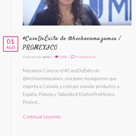
#CasoDeÉxito de @hechoenmazamex /
01
PROMEXICO
AGO
Publicado por
admin
/
5008
/
0
comentarios
Mazamex Conoce el #CasoDeÉxito de
@hechoenmazamex, una pyme mexiquense que
exporta a Canadá, y está por mandar productos a
España, Polonia y Tailandia #10añosProMéxico
Posted…
Continuar Leyendo