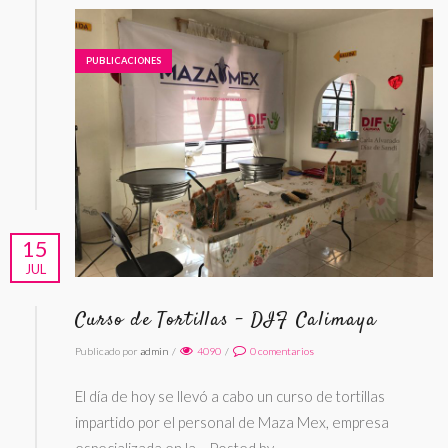
PUBLICACIONES
15
JUL
Curso de Tortillas – DIF Calimaya
Publicado por
admin
/
4090
/
0
comentarios
El día de hoy se llevó a cabo un curso de tortillas
impartido por el personal de Maza Mex, empresa
especializada en la… Posted by…