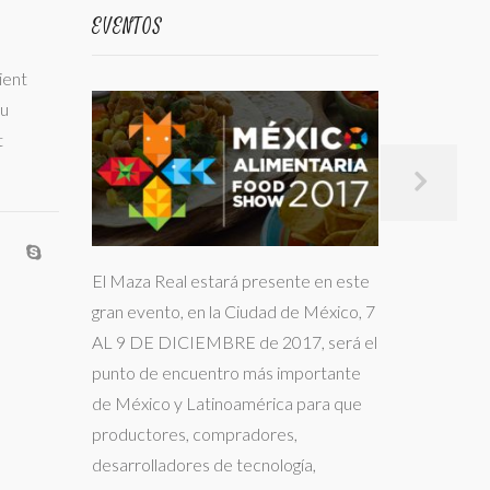
EVENTOS
ient
cu
t
El Maza Real estará presente en este
gran evento, en la Ciudad de México, 7
AL 9 DE DICIEMBRE de 2017, será el
punto de encuentro más importante
de México y Latinoamérica para que
productores, compradores,
desarrolladores de tecnología,