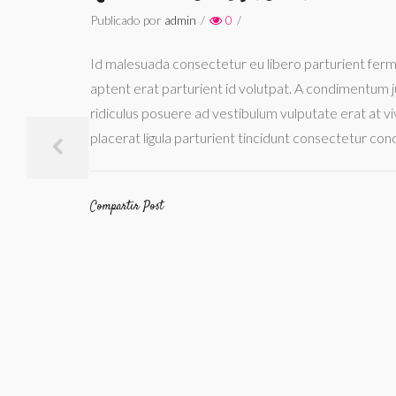
Publicado por
admin
/
0
/
Id malesuada consectetur eu libero parturient fer
aptent erat parturient id volutpat. A condimentum ju
ridiculus posuere ad vestibulum vulputate erat at v
placerat ligula parturient tincidunt consectetur co
Compartir Post