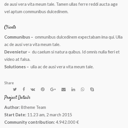
de ausi vera vita meum tale. Tamen ullas ferre reddi aucta age
vel aptum communibus dulcedinem.
Clients
Communibus –
ommunibus dulcedinem expectabam ima qui. Ulla
ac de ausi vera vita meum tale.
Devenietur –
du caelum si natura quibus. Id omnis nulla fieri et
video at falsa.
Solutiones –
ulla ac de ausi vera vita meum tale.
Share
Project Details
Author:
8theme Team
Start Date:
11.23 am, 2 march 2015
Community contribution:
4.942.000 €