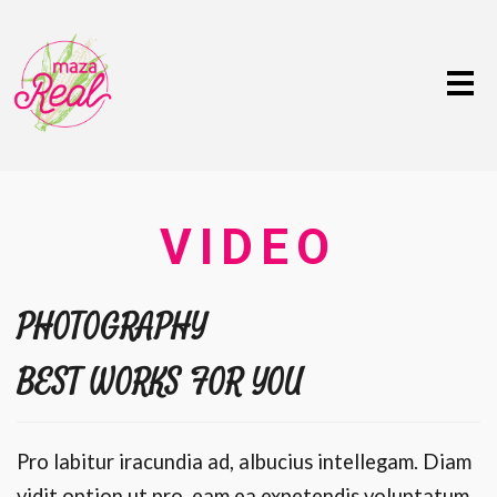
Me
VIDEO
PHOTOGRAPHY
BEST WORKS FOR YOU
Pro labitur iracundia ad, albucius intellegam. Diam
vidit option ut pro, eam ea expetendis voluptatum